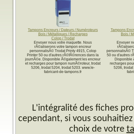
Tampons Encreurs / Dateurs / Numéroteurs
Tampons Encre
Bois / Métalliques / Recharges
Bois / M
Colop / Trodat
Envoyer nous votre maquette. Nous
Envoyer n
rÃ©aliserons votre tampon encreur
rÃ©aliser
personnalisÃ© Trodat Printy 4915, Colop
personnalisÃ© Tr
Printer 50 ou d'autres rÃ©fÃ©rences dans la
50 ou d'autres 
journÃ©e. Disponible Ã©galement les encreur
Disponible 
et recharges pour tampon numÃ©roteur, trodat
recharges pou
5206, trodat 5204, trodat 5203. www.le-
5206, trodat
fabricant-de-tampons.fr
fabr
L'intégralité des fiches p
cependant, si vous souhaitiez 
choix de votre
t