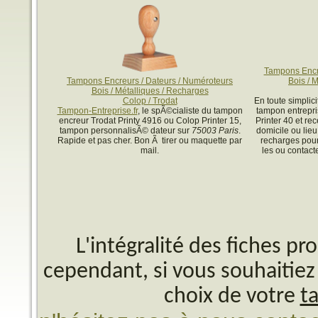
Tampons Encre
Tampons Encreurs / Dateurs / Numéroteurs
Bois / 
Bois / Métalliques / Recharges
Colop / Trodat
En toute simpli
Tampon-Entreprise.fr
, le spÃ©cialiste du tampon
tampon entrepri
encreur Trodat Printy 4916 ou Colop Printer 15,
Printer 40 et re
tampon personnalisÃ© dateur sur
75003 Paris
.
domicile ou lieu
Rapide et pas cher. Bon Ã tirer ou maquette par
recharges pou
mail.
les ou contact
L'intégralité des fiches p
cependant, si vous souhaitiez 
choix de votre
t