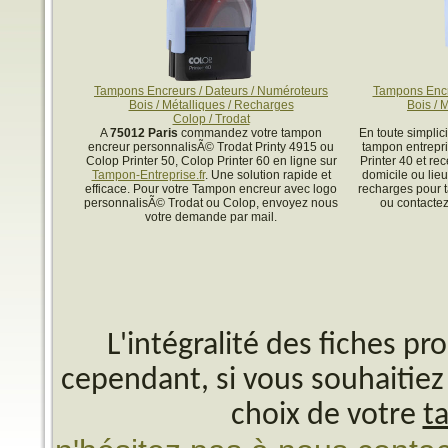
Tampons Encreurs / Dateurs / Numéroteurs
Tampons Encr
Bois / Métalliques / Recharges
Bois / 
Colop / Trodat
A
75012 Paris
commandez votre tampon
En toute simpli
encreur personnalisÃ© Trodat Printy 4915 ou
tampon entrepri
Colop Printer 50, Colop Printer 60 en ligne sur
Printer 40 et re
Tampon-Entreprise.fr
. Une solution rapide et
domicile ou lieu
efficace. Pour votre Tampon encreur avec logo
recharges pour 
personnalisÃ© Trodat ou Colop, envoyez nous
ou contactez
votre demande par mail.
L'intégralité des fiches p
cependant, si vous souhaitiez 
choix de votre
t