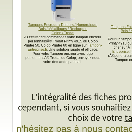
Tampons Encreurs / Dateurs / Numéroteurs
Tampons Encr
Bois / Métalliques / Recharges
Bois /
Colop / Trodat
A
Ouistreham
commandez votre tampon encreur
Pour un tampo
personnalisÃ© Trodat Printy 4915 ou Colop
Printy 4913 ou
Printer 50, Colop Printer 60 en ligne sur
Tampon-
cher sur
Ã 
Entreprise.fr
. Une solution rapide et efficace.
Entreprise.fr
Pour votre Tampon encreur avec logo
rÃ©pondra par
personnalisÃ© Trodat ou Colop, envoyez nous
Tampon en
votre demande par mail.
L'intégralité des fiches p
cependant, si vous souhaitiez 
choix de votre
t
n'hésitez pas à nous contac