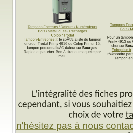
Tampons Encre
Tampons Encreurs / Dateurs / Numéroteurs
Bois / 
Bois / Métalliques / Recharges
Colop / Trodat
Pour un tampon
Tampon-Entreprise.fr
, le spÃ©cialiste du tampon
Printy 4913 ou 
encreur Trodat Printy 4916 ou Colop Printer 15,
cher sur
Bes
tampon personnalisÃ© dateur sur
Bourges
.
Entreprise.fr
.
Rapide et pas cher. Bon Ã tirer ou maquette par
rÃ©pondra par 
mail.
Tampon enc
L'intégralité des fiches p
cependant, si vous souhaitiez 
choix de votre
t
n'hésitez pas à nous contac