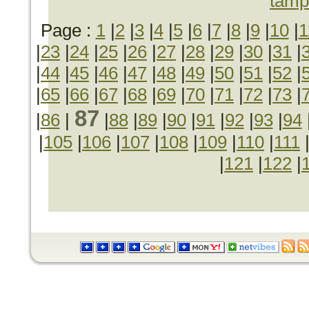
tamp
Page :
1
|
2
|
3
|
4
|
5
|
6
|
7
|
8
|
9
|
10
|
1
|
23
|
24
|
25
|
26
|
27
|
28
|
29
|
30
|
31
|
|
44
|
45
|
46
|
47
|
48
|
49
|
50
|
51
|
52
|
|
65
|
66
|
67
|
68
|
69
|
70
|
71
|
72
|
73
|
87
|
86
|
|
88
|
89
|
90
|
91
|
92
|
93
|
94
|
105
|
106
|
107
|
108
|
109
|
110
|
111
|
121
|
122
|