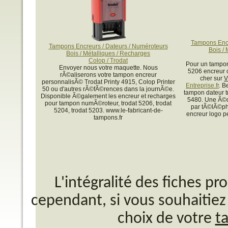
Tampons Encr
Tampons Encreurs / Dateurs / Numéroteurs
Bois / 
Bois / Métalliques / Recharges
Colop / Trodat
Pour un tampon
Envoyer nous votre maquette. Nous
5206 encreur 
rÃ©aliserons votre tampon encreur
cher sur
V
personnalisÃ© Trodat Printy 4915, Colop Printer
Entreprise.fr
. B
50 ou d'autres rÃ©fÃ©rences dans la journÃ©e.
tampon dateur t
Disponible Ã©galement les encreur et recharges
5480. Une Ã©q
pour tampon numÃ©roteur, trodat 5206, trodat
par tÃ©lÃ©ph
5204, trodat 5203. www.le-fabricant-de-
encreur logo p
tampons.fr
L'intégralité des fiches p
cependant, si vous souhaitiez 
choix de votre
t