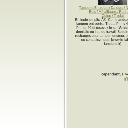
Tampons Encreurs / Dateurs / 
Bois / Métalliques / Rec
Colop / Trodat
En toute simplicitÃ©. Commandez 
tampon entreprise Trodat Printy 
Printer 40 et recevez le sur
Venis
domicile ou lieu de travail. Besoi
recharges pour tampon encreur, 
ou contactez nous. [www.le-fa
tampons.fr]
cependant, si vo
n'