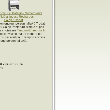
creurs / Dateurs / Numéroteurs
/ Métalliques / Recharges
Colop / Trodat
on encreur personnalisÃ© Trodat
ou Colop Printer 40, simple et pas
rs
choisissez
Tampon-Entreprise.fr
.
e conviviale qui rÃ©pondra par
ou par mail pour Tampon encreur
logo personnalisÃ©.
u vos
tampons
,
70.