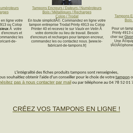
Numéroteurs
Tampons Encreurs / Dateurs / Numéroteurs
harges
Bois / Métalliques / Recharges
Tampons En
Colop / Trodat
Bois 
en ligne votre
En toute simplicitÃ©. Commandez en ligne votre
4913 ou Colop
tampon entreprise Trodat Printy 4913 ou Colop
Pour un tamp
sieux
Ã votre
Printer 40 et recevez le sur
Vaulx en Velin
Ã
Printy 4913 
n d'encreurs et
votre domicile ou lieu de travail. Besoin
cher sur
Givo
commandez les
d'encreurs et recharges pour tampon encreur,
Une Ã©quip
bricant-de-
commandez les ou contactez nous. [www.le-
tÃ©lÃ©phone 
fabricant-de-tampons.fr]
L'intégralité des fiches produits tampons sont renseignées,
us souhaitiez obtenir l'aide d'un conseiller pour le choix de votre
tampon
o
hésitez pas à nous contacter par mail
ou par téléphone au 04 78 52 01 
CRÉEZ VOS TAMPONS EN LIGNE !