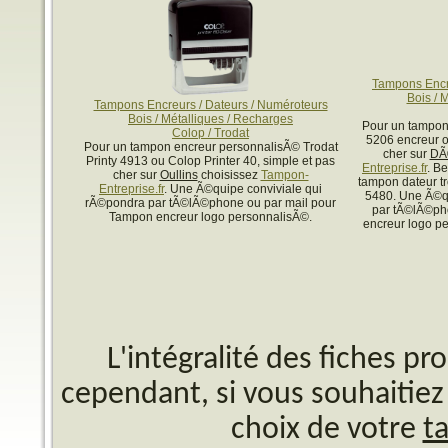
Tampons Encr
Bois / 
Tampons Encreurs / Dateurs / Numéroteurs
Bois / Métalliques / Recharges
Pour un tampon
Colop / Trodat
5206 encreur o
Pour un tampon encreur personnalisÃ© Trodat
cher sur
DÃ
Printy 4913 ou Colop Printer 40, simple et pas
Entreprise.fr
. B
cher sur
Oullins
choisissez
Tampon-
tampon dateur tr
Entreprise.fr
. Une Ã©quipe conviviale qui
5480. Une Ã©qu
rÃ©pondra par tÃ©lÃ©phone ou par mail pour
par tÃ©lÃ©ph
Tampon encreur logo personnalisÃ©.
encreur logo pe
L'intégralité des fiches p
cependant, si vous souhaitiez 
choix de votre
t