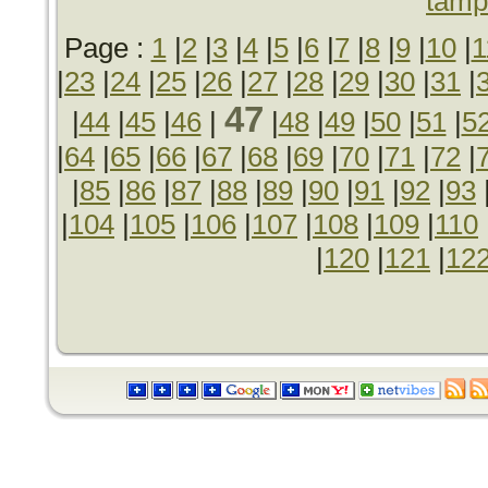
tamp
Page :
1
|
2
|
3
|
4
|
5
|
6
|
7
|
8
|
9
|
10
|
1
|
23
|
24
|
25
|
26
|
27
|
28
|
29
|
30
|
31
|
47
|
44
|
45
|
46
|
|
48
|
49
|
50
|
51
|
5
|
64
|
65
|
66
|
67
|
68
|
69
|
70
|
71
|
72
|
|
85
|
86
|
87
|
88
|
89
|
90
|
91
|
92
|
93
|
104
|
105
|
106
|
107
|
108
|
109
|
110
|
120
|
121
|
12