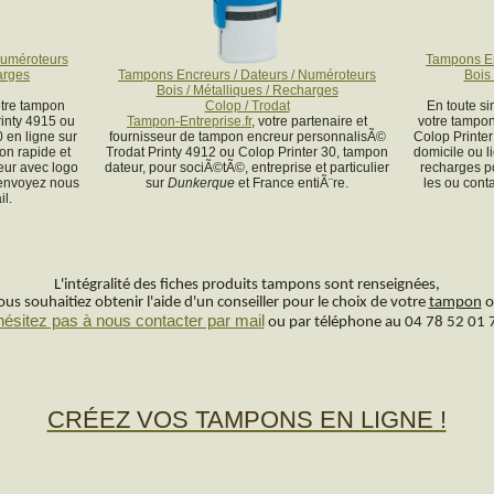
Numéroteurs
Tampons En
arges
Tampons Encreurs / Dateurs / Numéroteurs
Bois 
Bois / Métalliques / Recharges
tre tampon
Colop / Trodat
En toute s
inty 4915 ou
Tampon-Entreprise.fr
, votre partenaire et
votre tampon
0 en ligne sur
fournisseur de tampon encreur personnalisÃ©
Colop Printer
ion rapide et
Trodat Printy 4912 ou Colop Printer 30, tampon
domicile ou l
eur avec logo
dateur, pour sociÃ©tÃ©, entreprise et particulier
recharges 
 envoyez nous
sur
Dunkerque
et France entiÃ¨re.
les ou cont
l.
L'intégralité des fiches produits tampons sont renseignées,
us souhaitiez obtenir l'aide d'un conseiller pour le choix de votre
tampon
o
hésitez pas à nous contacter par mail
ou par téléphone au 04 78 52 01 
CRÉEZ VOS TAMPONS EN LIGNE !