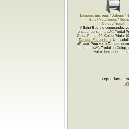
Tampons Encreurs / Dateurs / 
Bois / Métalliques / Rech
Colop / Trodat
A
Saint Etienne
commandez vo
encreur personnalisÃ© Trodat Pr
Colop Printer 50, Colop Printer 6
Tampon-Entreprise.fr
. Une solut
efficace. Pour votre Tampon encr
personnalisÃ© Trodat ou Colop,
votre demande par mai
cependant, si vo
n'