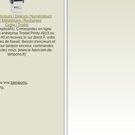
creurs / Dateurs / Numéroteurs
/ Métalliques / Recharges
Colop / Trodat
implicitÃ©. Commandez en ligne
 entreprise Trodat Printy 4913 ou
 40 et recevez le sur
Brest
Ã votre
ieu de travail. Besoin d'encreurs et
pour tampon encreur, commandez
actez nous. [www.le-fabricant-de-
tampons.fr]
u vos
tampons
,
70.