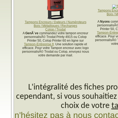
Tampons Encre
Bois / 
A
Nyons
comma
Tampons Encreurs / Dateurs / Numéroteurs
personnalisÃ©
Bois / Métalliques / Recharges
Printer 50, 
Colop / Trodat
Tampon-Entrepr
A
GenÃ¨ve
commandez votre tampon encreur
efficace. Pour 
personnalisÃ© Trodat Printy 4915 ou Colop
personnalisÃ© 
Printer 50, Colop Printer 60 en ligne sur
votr
Tampon-Entreprise.fr
. Une solution rapide et
efficace. Pour votre Tampon encreur avec logo
personnalisÃ© Trodat ou Colop, envoyez nous
votre demande par mail.
L'intégralité des fiches p
cependant, si vous souhaitiez 
choix de votre
t
n'hésitez pas à nous contac